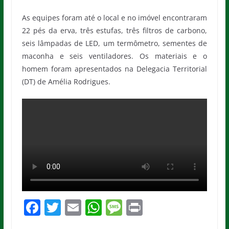
As equipes foram até o local e no imóvel encontraram
22 pés da erva, três estufas, três filtros de carbono,
seis lâmpadas de LED, um termômetro, sementes de
maconha e seis ventiladores. Os materiais e o
homem foram apresentados na Delegacia Territorial
(DT) de Amélia Rodrigues.
F
T
E
W
M
Pr
a
w
m
h
e
in