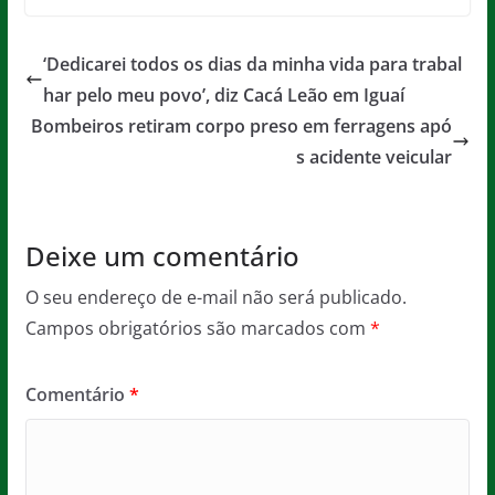
c
itt
ai
at
ss
t
e
er
l
s
a
‘Dedicarei todos os dias da minha vida para trabal
b
A
g
har pelo meu povo’, diz Cacá Leão em Iguaí
o
p
e
Bombeiros retiram corpo preso em ferragens apó
o
p
s acidente veicular
k
Deixe um comentário
O seu endereço de e-mail não será publicado.
Campos obrigatórios são marcados com
*
Comentário
*