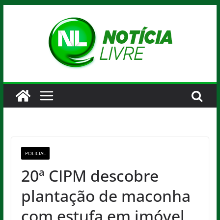
Pular
para
o
conteúdo
POLICIAL
20ª CIPM descobre
plantação de maconha
com estufa em imóvel