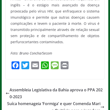
inglês – é o estágio mais avançado da doença
provocada pelo vírus HIV, que enfraquece o sistema
imunológico e permite que outras doenças causem
complicações e levem o paciente à morte. O vírus é
transmitido principalmente através de relação sexual
sem proteção e de compartilhamento de objetos
perfurocortantes contaminados.
Foto: Bruno Concha/Secom
F
T
E
W
M
Pr
a
w
m
h
e
in
c
itt
ai
at
ss
t
e
er
l
s
a
Assembleia Legislativa da Bahia aprova o PPA 202
b
A
g
0-2023
o
p
e
Suíca homenageia ‘Formiga’ e quer Comenda Mari