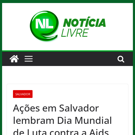
Pular
para
o
conteúdo
SALVADOR
Ações em Salvador
lembram Dia Mundial
de Luta contra a Aids