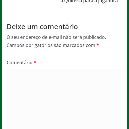
o
p
a Quitéria para a jogadora
k
Deixe um comentário
O seu endereço de e-mail não será publicado.
Campos obrigatórios são marcados com
*
Comentário
*