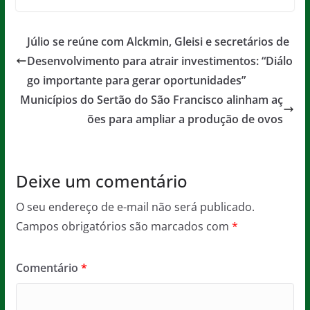
c
itt
ai
at
ss
t
e
er
l
s
a
Júlio se reúne com Alckmin, Gleisi e secretários de
b
A
g
Desenvolvimento para atrair investimentos: “Diálo
o
p
e
go importante para gerar oportunidades”
o
p
Municípios do Sertão do São Francisco alinham aç
ões para ampliar a produção de ovos
k
Deixe um comentário
O seu endereço de e-mail não será publicado.
Campos obrigatórios são marcados com
*
Comentário
*