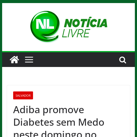
Pular
para
o
conteúdo
SALVADOR
Adiba promove
Diabetes sem Medo
neste domingo no