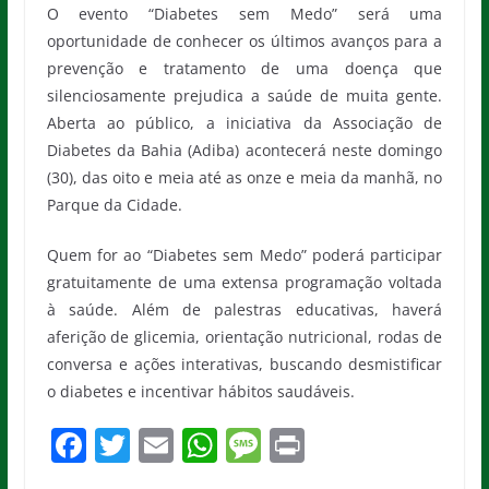
O evento “Diabetes sem Medo” será uma
oportunidade de conhecer os últimos avanços para a
prevenção e tratamento de uma doença que
silenciosamente prejudica a saúde de muita gente.
Aberta ao público, a iniciativa da Associação de
Diabetes da Bahia (Adiba) acontecerá neste domingo
(30), das oito e meia até as onze e meia da manhã, no
Parque da Cidade.
Quem for ao “Diabetes sem Medo” poderá participar
gratuitamente de uma extensa programação voltada
à saúde. Além de palestras educativas, haverá
aferição de glicemia, orientação nutricional, rodas de
conversa e ações interativas, buscando desmistificar
o diabetes e incentivar hábitos saudáveis.
F
T
E
W
M
Pr
a
w
m
h
e
in