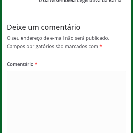
o
p
e
o da Assembleia Legislativa da Bahia
o
p
k
Deixe um comentário
O seu endereço de e-mail não será publicado.
Campos obrigatórios são marcados com
*
Comentário
*