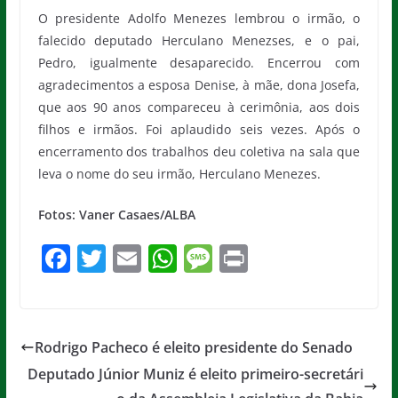
O presidente Adolfo Menezes lembrou o irmão, o
falecido deputado Herculano Menezses, e o pai,
Pedro, igualmente desaparecido. Encerrou com
agradecimentos a esposa Denise, à mãe, dona Josefa,
que aos 90 anos compareceu à cerimônia, aos dois
filhos e irmãos. Foi aplaudido seis vezes. Após o
encerramento dos trabalhos deu coletiva na sala que
leva o nome do seu irmão, Herculano Menezes.
Fotos: Vaner Casaes/ALBA
F
T
E
W
M
Pr
a
w
m
h
e
in
c
itt
ai
at
ss
t
e
er
l
s
a
Rodrigo Pacheco é eleito presidente do Senado
b
A
g
Deputado Júnior Muniz é eleito primeiro-secretári