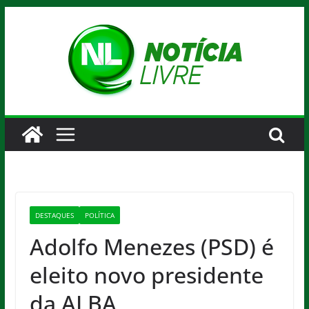
Pular
para
o
conteúdo
DESTAQUES
POLÍTICA
Adolfo Menezes (PSD) é
eleito novo presidente
da ALBA