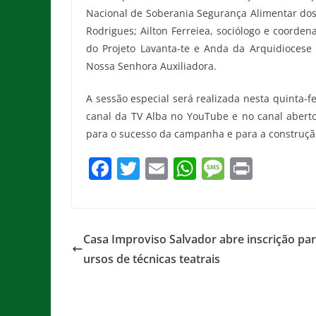
Nacional de Soberania Segurança Alimentar dos 
Rodrigues; Ailton Ferreiea, sociólogo e coorden
do Projeto Lavanta-te e Anda da Arquidiocese
Nossa Senhora Auxiliadora.
A sessão especial será realizada nesta quinta-fe
canal da TV Alba no YouTube e no canal aberto
para o sucesso da campanha e para a construção
F
T
E
W
M
Pr
a
w
m
h
e
in
c
itt
ai
at
ss
t
e
er
l
s
a
Casa Improviso Salvador abre inscrição par
b
A
g
ursos de técnicas teatrais
o
p
e
o
p