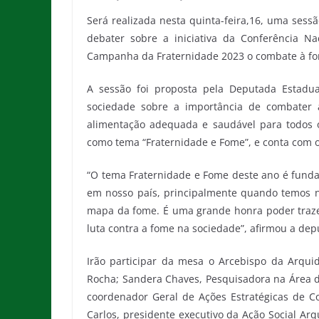
Será realizada nesta quinta-feira,16, uma sessã
debater sobre a iniciativa da Conferência N
Campanha da Fraternidade 2023 o combate à f
A sessão foi proposta pela Deputada Estadu
sociedade sobre a importância de combater
alimentação adequada e saudável para todos 
como tema “Fraternidade e Fome”, e conta com o
“O tema Fraternidade e Fome deste ano é fundam
em nosso país, principalmente quando temos n
mapa da fome. É uma grande honra poder trazer 
luta contra a fome na sociedade”, afirmou a de
Irão participar da mesa o Arcebispo da Arqui
Rocha; Sandera Chaves, Pesquisadora na Área da
coordenador Geral de Ações Estratégicas de 
Carlos, presidente executivo da Ação Social Ar