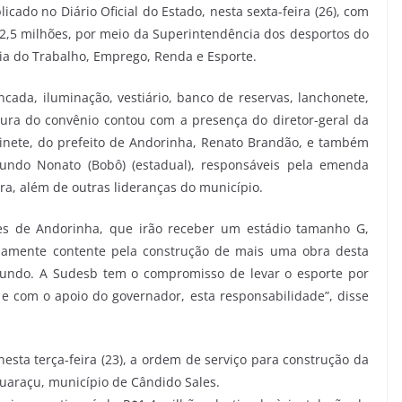
icado no Diário Oficial do Estado, nesta sexta-feira (26), com
2,5 milhões, por meio da Superintendência dos desportos do
ria do Trabalho, Emprego, Renda e Esporte.
da, iluminação, vestiário, banco de reservas, lanchonete,
tura do convênio contou com a presença do diretor-geral da
binete, do prefeito de Andorinha, Renato Brandão, e também
mundo Nonato (Bobô) (estadual), responsáveis pela emenda
ra, além de outras lideranças do município.
es de Andorinha, que irão receber um estádio tamanho G,
lamente contente pela construção de mais uma obra desta
riundo. A Sudesb tem o compromisso de levar o esporte por
e com o apoio do governador, esta responsabilidade”, disse
nesta terça-feira (23), a ordem de serviço para construção da
Quaraçu, município de Cândido Sales.