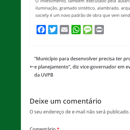
O investimento, também executado pela autarqu
iluminação, gramado sintético, alambrado, arq
society é um novo padrão de obra que vem sen
F
T
E
W
M
Pr
a
w
m
h
e
in
c
itt
ai
at
ss
t
e
er
l
s
a
“Município para desenvolver precisa ter pr
b
A
g
e planejamento”, diz vice-governador em e
o
p
e
da UVPB
o
p
k
Deixe um comentário
O seu endereço de e-mail não será publicado.
Comentário
*