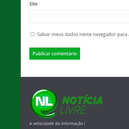
Site
Salvar meus dados neste navegador para 
A velocidade da informação !