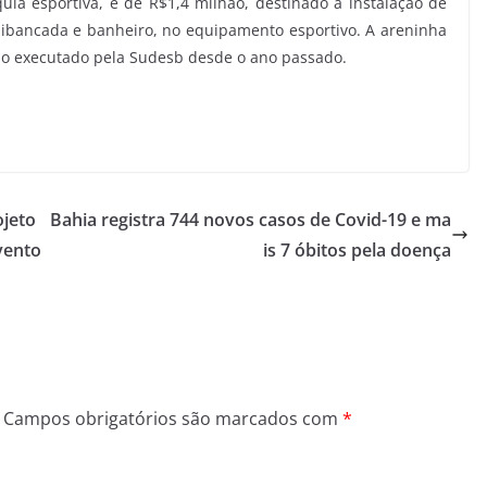
ia esportiva, é de R$1,4 milhão, destinado à instalação de
uibancada e banheiro, no equipamento esportivo. A areninha
do executado pela Sudesb desde o ano passado.
ojeto
Bahia registra 744 novos casos de Covid-19 e ma
vento
is 7 óbitos pela doença
Campos obrigatórios são marcados com
*