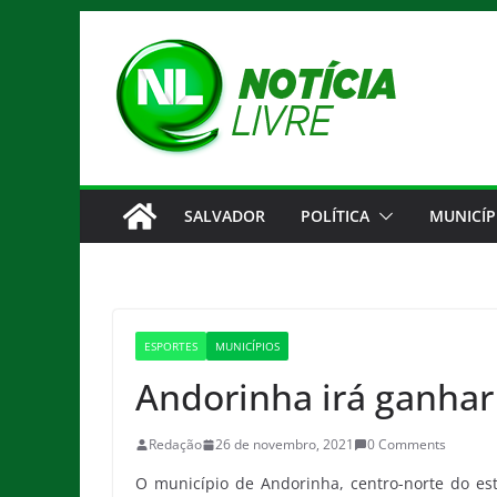
Pular
para
o
conteúdo
SALVADOR
POLÍTICA
MUNICÍP
ESPORTES
MUNICÍPIOS
Andorinha irá ganhar
Redação
26 de novembro, 2021
0 Comments
O município de Andorinha, centro-norte do es