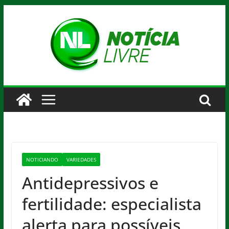
Pular
para
o
conteúdo
NOTICIANDO
VARIEDADES
Antidepressivos e
fertilidade: especialista
alerta para possíveis