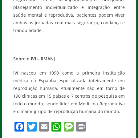
planejamento individualizado e integração entre
saúde mental e reprodutiva, pacientes podem viver
ambas as jornadas com mais segurança, confiança e
tranquilidade.
Sobre o IVI – RMANJ
IVI nasceu em 1990 como a primeira instituição
médica na Espanha especializada inteiramente em
reprodução humana. Atualmente são em torno de
190 clínicas em 15 países e 7 centros de pesquisa em
todo o mundo, sendo líder em Medicina Reprodutiva
e o maior grupo de reprodução humana do mundo.
F
T
E
W
M
Pr
a
w
m
h
e
in