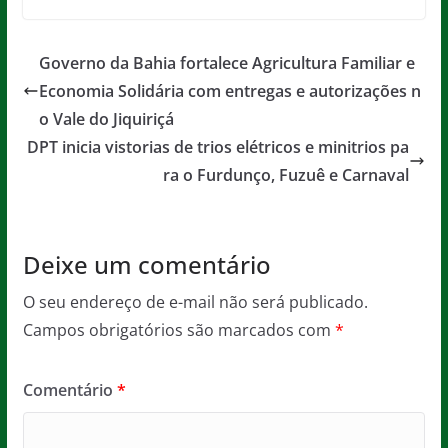
c
itt
ai
at
ss
t
e
er
l
s
a
Governo da Bahia fortalece Agricultura Familiar e
b
A
g
Economia Solidária com entregas e autorizações n
o
p
e
o Vale do Jiquiriçá
o
p
DPT inicia vistorias de trios elétricos e minitrios pa
ra o Furdunço, Fuzuê e Carnaval
k
Deixe um comentário
O seu endereço de e-mail não será publicado.
Campos obrigatórios são marcados com
*
Comentário
*