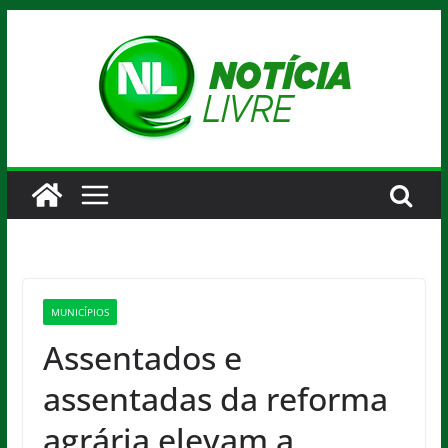
Pular
para
o
conteúdo
MUNICÍPIOS
Assentados e
assentadas da reforma
agrária elevam a