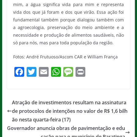
mim, a água significa vida para mim e representa
vida dos que já foram e dos que virão. Essa ação foi
fundamental também porque dialogou também com
a agroecologia, preservação do meio ambiente e a
necessidade e produção de alimentos saudáveis, não
só para nós, mas para toda população da região.
Fotos: André Frutuoso/Ascom CAR e William França
F
T
E
W
M
Pr
a
w
m
h
e
in
c
itt
ai
at
ss
t
e
er
l
s
a
Atração de investimentos resultam na assinatura
b
A
g
de protocolos de intenções no valor de R$ 1,6 bilh
o
p
e
ão nesta quarta-feira (17)
o
p
Governador anuncia obras de pavimentação e edu
cação para o município de Paratinga