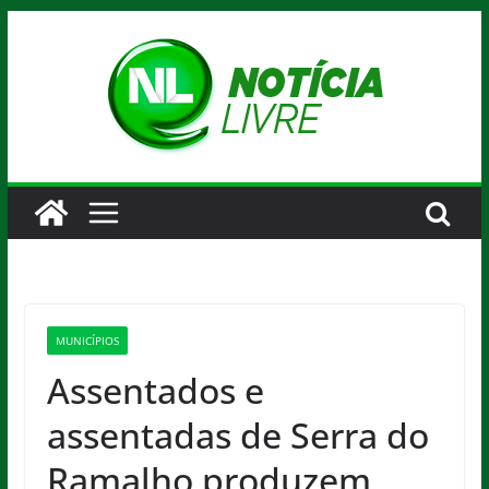
Pular
para
o
conteúdo
MUNICÍPIOS
Assentados e
assentadas de Serra do
Ramalho produzem