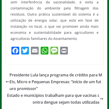
sem interferência da sazonalidade, e evita a
contaminação do ambiente pela filtragem dos
resíduos. Outra prática sustentável do sistema é a
utilização de energia solar, que está em fase de
instalação no local, o que vai promover ainda mais
economia e sustentabilidade para agricultores e
agricultoras familiares do Assentamento.
F
T
E
W
M
Pr
a
w
m
h
e
in
c
itt
ai
at
ss
t
e
er
l
s
a
Presidente Lula lança programa de crédito para M
b
A
g
EIs, Micro e Pequenas Empresas: “início de um fut
o
p
e
uro promissor”
o
p
Estado e municípios trabalham para que vacinas c
ontra dengue sejam todas utilizadas
k