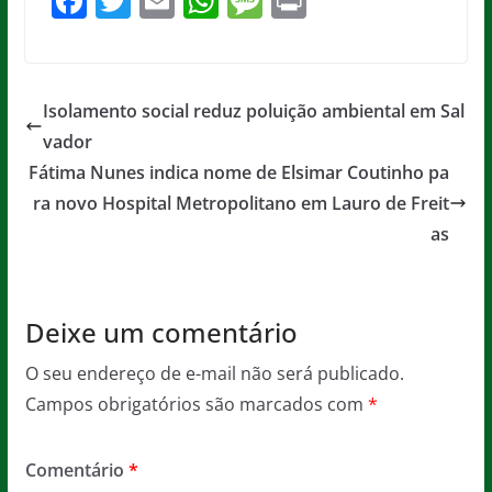
F
T
E
W
M
Pr
a
w
m
h
e
in
c
itt
ai
at
ss
t
e
er
l
s
a
Isolamento social reduz poluição ambiental em Sal
b
A
g
vador
o
p
e
Fátima Nunes indica nome de Elsimar Coutinho pa
o
p
ra novo Hospital Metropolitano em Lauro de Freit
as
k
Deixe um comentário
O seu endereço de e-mail não será publicado.
Campos obrigatórios são marcados com
*
Comentário
*