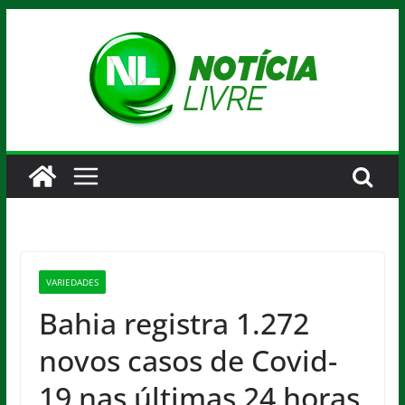
Pular
para
o
conteúdo
VARIEDADES
Bahia registra 1.272
novos casos de Covid-
19 nas últimas 24 horas