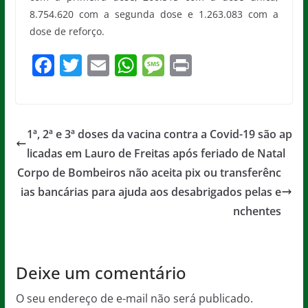
8.754.620 com a segunda dose e 1.263.083 com a
dose de reforço.
F
T
E
W
M
Pr
a
w
m
h
e
in
c
itt
ai
at
ss
t
e
er
l
s
a
1ª, 2ª e 3ª doses da vacina contra a Covid-19 são ap
b
A
g
licadas em Lauro de Freitas após feriado de Natal
o
p
e
Corpo de Bombeiros não aceita pix ou transferênc
o
p
ias bancárias para ajuda aos desabrigados pelas e
nchentes
k
Deixe um comentário
O seu endereço de e-mail não será publicado.