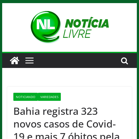
Pular
para
o
conteúdo
NOTICIANDO
VARIEDADES
Bahia registra 323
novos casos de Covid-
19 e mais 7 óbitos pela