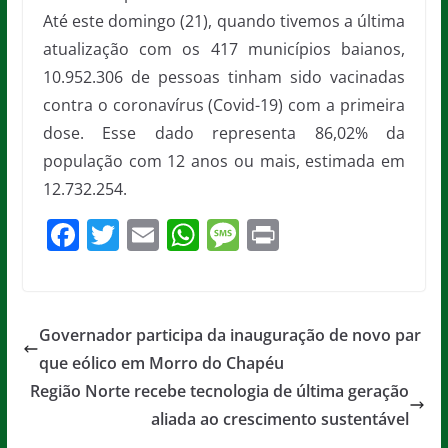
Até este domingo (21), quando tivemos a última
atualização com os 417 municípios baianos,
10.952.306 de pessoas tinham sido vacinadas
contra o coronavírus (Covid-19) com a primeira
dose. Esse dado representa 86,02% da
população com 12 anos ou mais, estimada em
12.732.254.
F
T
E
W
M
Pr
a
w
m
h
e
in
c
itt
ai
at
ss
t
e
er
l
s
a
Governador participa da inauguração de novo par
b
A
g
que eólico em Morro do Chapéu
o
p
e
Região Norte recebe tecnologia de última geração
o
p
aliada ao crescimento sustentável