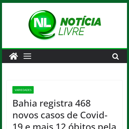
Pular
para
o
conteúdo
VARIEDADES
Bahia registra 468
novos casos de Covid-
19 e mais 12 óbitos pela