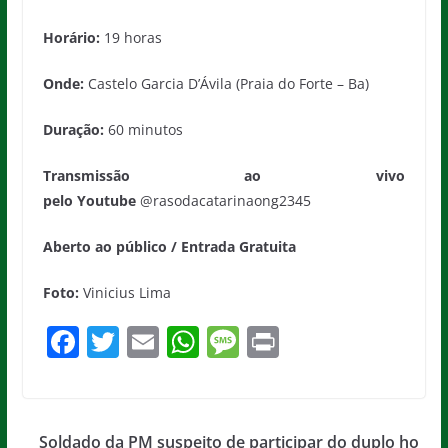
Horário:
19 horas
Onde:
Castelo Garcia D’Ávila (Praia do Forte – Ba)
Duração:
60 minutos
Transmissão ao vivo
pelo
Youtube
@rasodacatarinaong2345
Aberto ao público / Entrada Gratuita
Foto:
Vinicius Lima
F
T
E
W
M
Pr
a
w
m
h
e
in
c
itt
ai
at
ss
t
e
er
l
s
a
Soldado da PM suspeito de participar do duplo ho