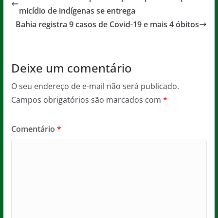
b
A
g
micídio de indígenas se entrega
o
p
e
Bahia registra 9 casos de Covid-19 e mais 4 óbitos
o
p
k
Deixe um comentário
O seu endereço de e-mail não será publicado.
Campos obrigatórios são marcados com
*
Comentário
*