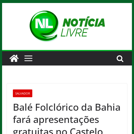
Pular
para
o
conteúdo
SALVADOR
Balé Folclórico da Bahia
fará apresentações
gratuitas no Castelo