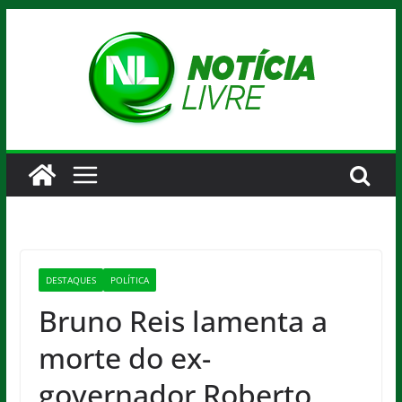
Pular
para
o
conteúdo
DESTAQUES
POLÍTICA
Bruno Reis lamenta a
morte do ex-
governador Roberto