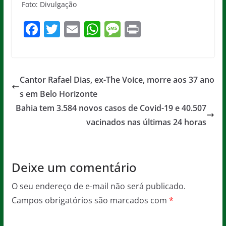
Foto: Divulgação
F
T
E
W
M
Pr
a
w
m
h
e
in
c
itt
ai
at
ss
t
e
er
l
s
a
Cantor Rafael Dias, ex-The Voice, morre aos 37 ano
b
A
g
s em Belo Horizonte
o
p
e
Bahia tem 3.584 novos casos de Covid-19 e 40.507
o
p
vacinados nas últimas 24 horas
k
Deixe um comentário
O seu endereço de e-mail não será publicado.
Campos obrigatórios são marcados com
*