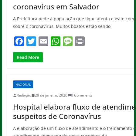
coronavírus em Salvador
A Prefeitura pede à população que fique atenta e evite compa
sobre o coronavírus. Muitos boatos estão sendo
F
T
E
W
M
Pr
a
w
m
h
e
in
c
itt
ai
at
ss
t
Read More
e
er
l
s
a
b
A
g
NACIONAL
o
p
e
Redação
29 de janeiro, 2020
0 Comments
o
p
Hospital elabora fluxo de atendim
k
suspeitos de Coronavírus
A elaboração de um fluxo de atendimento e o treinamento d
atendimento adequado de casos suspeitos de