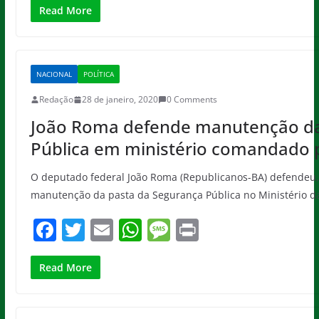
c
itt
ai
at
ss
t
Read More
e
er
l
s
a
b
A
g
NACIONAL
POLÍTICA
o
p
e
Redação
28 de janeiro, 2020
0 Comments
o
p
João Roma defende manutenção d
k
Pública em ministério comandado 
O deputado federal João Roma (Republicanos-BA) defendeu, n
manutenção da pasta da Segurança Pública no Ministério d
F
T
E
W
M
Pr
a
w
m
h
e
in
c
itt
ai
at
ss
t
Read More
e
er
l
s
a