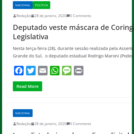
b
A
g
NACIONAL
POLÍTICA
o
p
e
Redação
28 de janeiro, 2020
0 Comments
o
p
Deputado veste máscara de Coring
k
Legislativa
Nesta terça-feira (28), durante sessão realizada pela Assemb
Grande do Sul, o deputado estadual Rodrigo Maroni (Pode
F
T
E
W
M
Pr
a
w
m
h
e
in
c
itt
ai
at
ss
t
Read More
e
er
l
s
a
b
A
g
NACIONAL
o
p
e
Redação
28 de janeiro, 2020
0 Comments
o
p