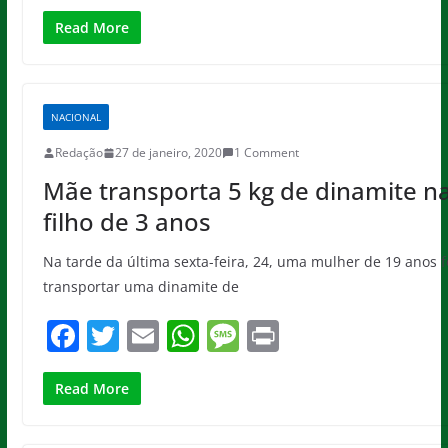
a
w
m
h
e
in
c
itt
ai
at
ss
t
Read More
e
er
l
s
a
b
A
g
NACIONAL
o
p
e
Redação
27 de janeiro, 2020
1 Comment
o
p
Mãe transporta 5 kg de dinamite n
k
filho de 3 anos
Na tarde da última sexta-feira, 24, uma mulher de 19 anos f
transportar uma dinamite de
F
T
E
W
M
Pr
a
w
m
h
e
in
c
itt
ai
at
ss
t
Read More
e
er
l
s
a