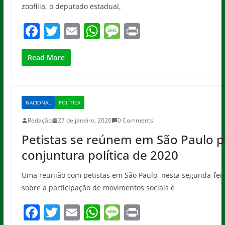
zoofilia, o deputado estadual,
F
T
E
W
M
Pr
a
w
m
h
e
in
c
itt
ai
at
ss
t
Read More
e
er
l
s
a
b
A
g
NACIONAL
POLÍTICA
o
p
e
Redação
27 de janeiro, 2020
0 Comments
o
p
Petistas se reúnem em São Paulo p
k
conjuntura política de 2020
Uma reunião com petistas em São Paulo, nesta segunda-feir
sobre a participação de movimentos sociais e
F
T
E
W
M
Pr