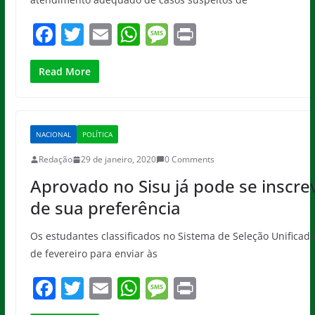
F
T
E
W
M
Pr
a
w
m
h
e
in
c
itt
ai
at
ss
t
Read More
e
er
l
s
a
b
A
g
NACIONAL
POLÍTICA
o
p
e
Redação
29 de janeiro, 2020
0 Comments
o
p
Aprovado no Sisu já pode se inscre
k
de sua preferência
Os estudantes classificados no Sistema de Seleção Unificada 
de fevereiro para enviar às
F
T
E
W
M
Pr
a
w
m
h
e
in