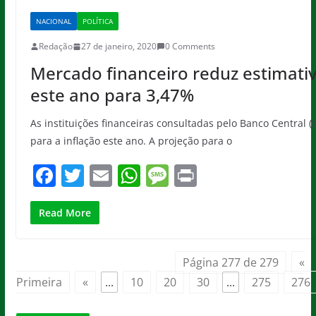
b
A
g
NACIONAL
POLÍTICA
o
p
e
Redação
27 de janeiro, 2020
0 Comments
o
p
Mercado financeiro reduz estimativ
k
este ano para 3,47%
As instituições financeiras consultadas pelo Banco Central (
para a inflação este ano. A projeção para o
F
T
E
W
M
Pr
a
w
m
h
e
in
c
itt
ai
at
ss
t
Read More
e
er
l
s
a
b
A
g
Página 277 de 279
«
o
p
e
Primeira
«
...
10
20
30
...
275
276
o
p