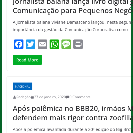
Jornalista baiana lança livro digital
k
Comunicação para Pequenos Negó
A jornalista baiana Viviane Damasceno lançou, nesta segunda-f
importância da gestão da Comunicação Corporativa como
F
T
E
W
M
Pr
a
w
m
h
e
in
c
itt
ai
at
ss
t
Read More
e
er
l
s
a
b
A
g
NACIONAL
o
p
e
Redação
27 de janeiro, 2020
0 Comments
o
p
Após polêmica no BBB20, irmãos 
k
defendem mais rigor contra zoofili
Após a polêmica levantada durante a 20ª edição do Big Broth