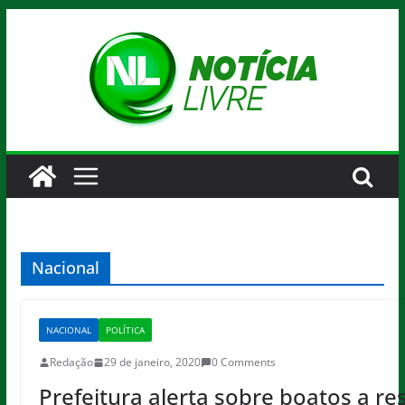
Pular
para
o
conteúdo
Nacional
NACIONAL
POLÍTICA
Redação
29 de janeiro, 2020
0 Comments
Prefeitura alerta sobre boatos a re