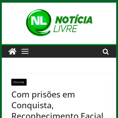
Pular
para
o
conteúdo
POLICIAL
Com prisões em
Conquista,
Reconhecimento Facial