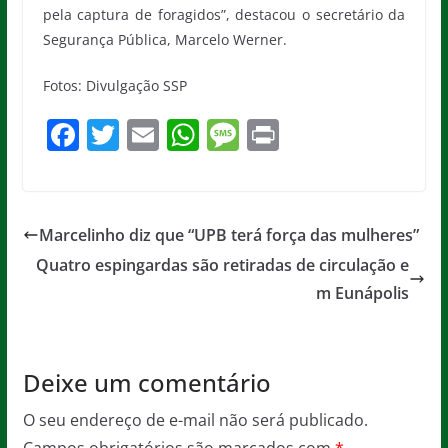
pela captura de foragidos”, destacou o secretário da
Segurança Pública, Marcelo Werner.
Fotos: Divulgação SSP
F
T
E
W
M
Pr
a
w
m
h
e
in
c
itt
ai
at
ss
t
e
er
l
s
a
Marcelinho diz que “UPB terá força das mulheres”
b
A
g
Quatro espingardas são retiradas de circulação e
o
p
e
m Eunápolis
o
p
k
Deixe um comentário
O seu endereço de e-mail não será publicado.