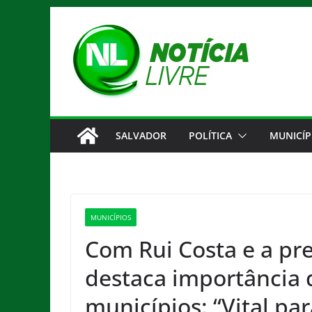
Pular
para
o
conteúdo
SALVADOR
POLÍTICA
MUNICÍP
MUNICÍPIOS
Com Rui Costa e a pre
destaca importância 
municípios: “Vital pa