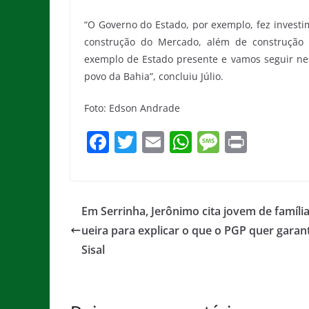
“O Governo do Estado, por exemplo, fez inves
construção do Mercado, além de construção d
exemplo de Estado presente e vamos seguir nes
povo da Bahia”, concluiu Júlio.
Foto: Edson Andrade
F
T
E
W
M
Pr
a
w
m
h
e
in
c
itt
ai
at
ss
t
e
er
l
s
a
Em Serrinha, Jerônimo cita jovem de famíli
b
A
g
ueira para explicar o que o PGP quer garant
o
p
e
Sisal
o
p
k