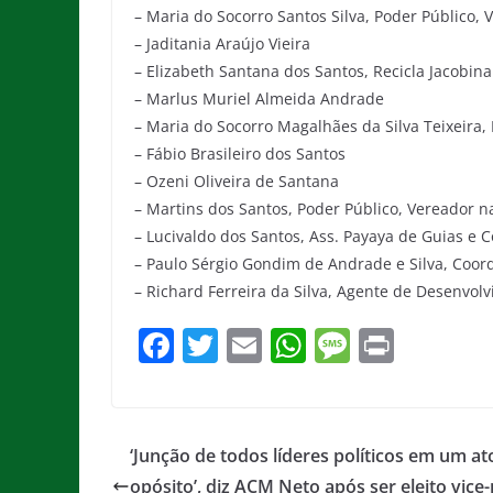
– Maria do Socorro Santos Silva, Poder Público
– Jaditania Araújo Vieira
– Elizabeth Santana dos Santos, Recicla Jacobina
– Marlus Muriel Almeida Andrade
– Maria do Socorro Magalhães da Silva Teixeira,
– Fábio Brasileiro dos Santos
– Ozeni Oliveira de Santana
– Martins dos Santos, Poder Público, Vereador 
– Lucivaldo dos Santos, Ass. Payaya de Guias e
– Paulo Sérgio Gondim de Andrade e Silva, Coo
– Richard Ferreira da Silva, Agente de Desenvol
F
T
E
W
M
Pr
a
w
m
h
e
in
c
itt
ai
at
ss
t
e
er
l
s
a
‘Junção de todos líderes políticos em um at
b
A
g
opósito’, diz ACM Neto após ser eleito vice-