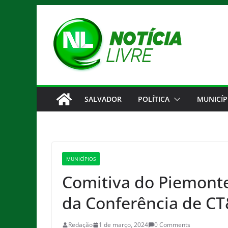
Pular
para
o
conteúdo
SALVADOR
POLÍTICA
MUNICÍP
MUNICÍPIOS
Comitiva do Piemonte
da Conferência de C
Redação
1 de março, 2024
0 Comments