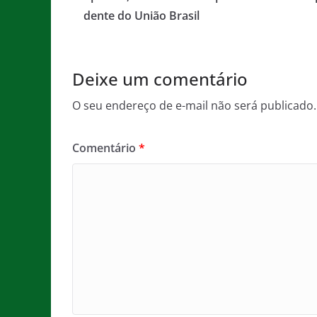
o
p
e
dente do União Brasil
o
p
k
Deixe um comentário
O seu endereço de e-mail não será publicado.
Comentário
*