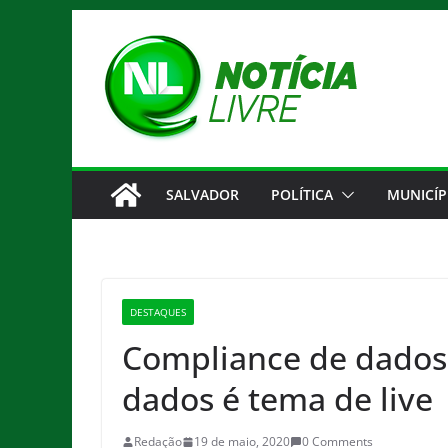
Pular
para
o
conteúdo
SALVADOR
POLÍTICA
MUNICÍP
DESTAQUES
Compliance de dados e
dados é tema de live
Redação
19 de maio, 2020
0 Comments