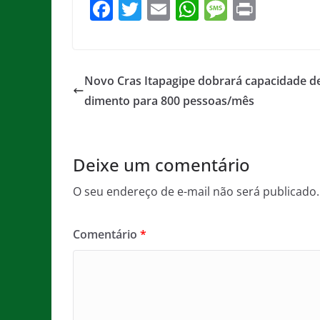
F
T
E
W
M
Pr
a
w
m
h
e
in
c
itt
ai
at
ss
t
e
er
l
s
a
Novo Cras Itapagipe dobrará capacidade d
b
A
g
dimento para 800 pessoas/mês
o
p
e
o
p
Deixe um comentário
k
O seu endereço de e-mail não será publicado.
Comentário
*