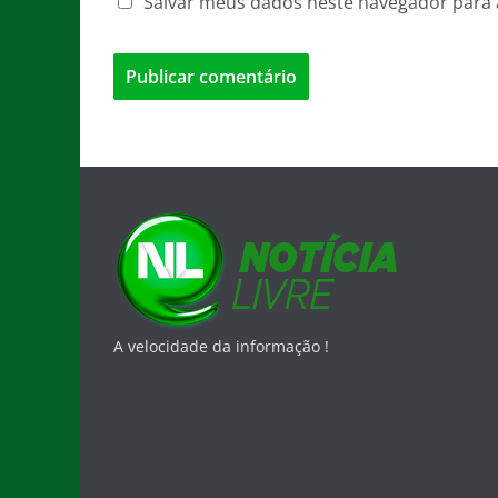
Salvar meus dados neste navegador para 
A velocidade da informação !