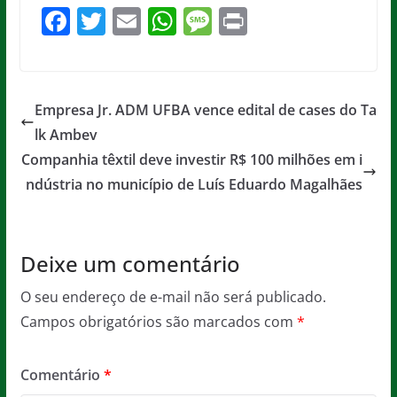
F
T
E
W
M
Pr
a
w
m
h
e
in
c
itt
ai
at
ss
t
e
er
l
s
a
Empresa Jr. ADM UFBA vence edital de cases do Ta
b
A
g
lk Ambev
o
p
e
Companhia têxtil deve investir R$ 100 milhões em i
o
p
ndústria no município de Luís Eduardo Magalhães
k
Deixe um comentário
O seu endereço de e-mail não será publicado.
Campos obrigatórios são marcados com
*
Comentário
*