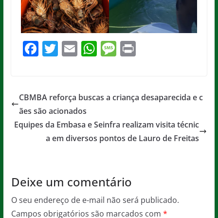
F
T
E
W
M
Pr
a
w
m
h
e
in
c
itt
ai
at
ss
t
e
er
l
s
a
CBMBA reforça buscas a criança desaparecida e c
b
A
g
ães são acionados
o
p
e
Equipes da Embasa e Seinfra realizam visita técnic
o
p
a em diversos pontos de Lauro de Freitas
k
Deixe um comentário
O seu endereço de e-mail não será publicado.
Campos obrigatórios são marcados com
*