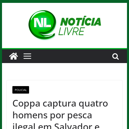
Pular
para
o
conteúdo
POLICIAL
Coppa captura quatro
homens por pesca
ilegal em Salvador e