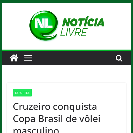
Pular
para
o
conteúdo
ESPORTES
Cruzeiro conquista
Copa Brasil de vôlei
masculino