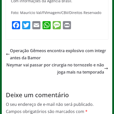
Com informações da Agência Brasil.
Foto: Maurício Val/FVImagem/CBV/Direitos Reservado
F
T
E
W
M
Pr
a
w
m
h
e
in
c
itt
ai
at
ss
t
e
er
l
s
a
Operação Gêmeos encontra explosivo com integr
b
A
g
antes da Bamor
o
p
e
Neymar vai passar por cirurgia no tornozelo e não
o
p
joga mais na temporada
k
Deixe um comentário
O seu endereço de e-mail não será publicado.
Campos obrigatórios são marcados com
*