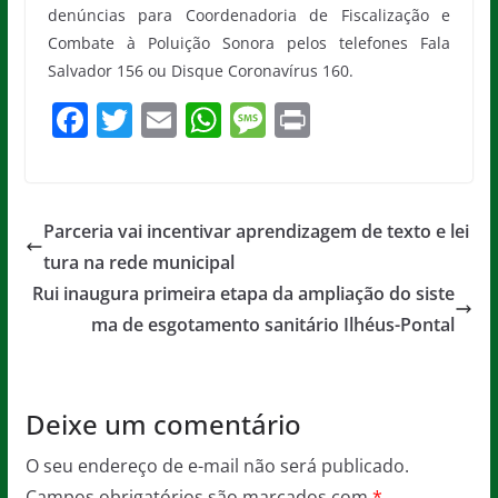
denúncias para Coordenadoria de Fiscalização e
Combate à Poluição Sonora pelos telefones Fala
Salvador 156 ou Disque Coronavírus 160.
F
T
E
W
M
Pr
a
w
m
h
e
in
c
itt
ai
at
ss
t
e
er
l
s
a
Parceria vai incentivar aprendizagem de texto e lei
b
A
g
tura na rede municipal
o
p
e
Rui inaugura primeira etapa da ampliação do siste
o
p
ma de esgotamento sanitário Ilhéus-Pontal
k
Deixe um comentário
O seu endereço de e-mail não será publicado.
Campos obrigatórios são marcados com
*