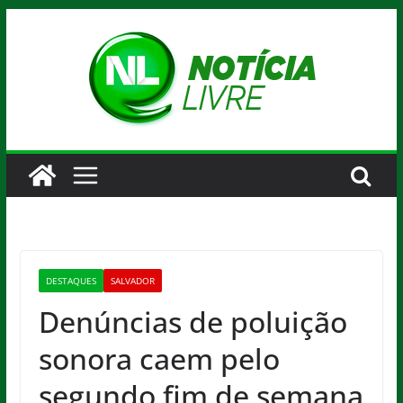
Pular
para
o
conteúdo
DESTAQUES
SALVADOR
Denúncias de poluição
sonora caem pelo
segundo fim de semana