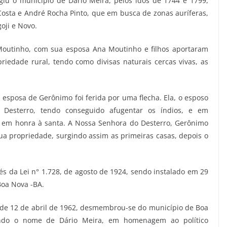
iu o município de Dário Meira, pelos idos de 1744 e 1799,
sta e André Rocha Pinto, que em busca de zonas auríferas,
oji e Novo.
outinho, com sua esposa Ana Moutinho e filhos aportaram
priedade rural, tendo como divisas naturais cercas vivas, as
 esposa de Gerônimo foi ferida por uma flecha. Ela, o esposo
 Desterro, tendo conseguido afugentar os índios, e em
 em honra à santa. A Nossa Senhora do Desterro, Gerônimo
a propriedade, surgindo assim as primeiras casas, depois o
vés da Lei n° 1.728, de agosto de 1924, sendo instalado em 29
Boa Nova -BA.
7, de 12 de abril de 1962, desmembrou-se do município de Boa
endo o nome de Dário Meira, em homenagem ao político