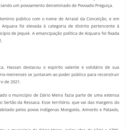
niciando um povoamento denominado de Povoado Preguiça.
domínio público com o nome de Arraial da Conceição, e em
iquara foi elevada à categoria de distrito pertencente à
icípio de Jequié. A emancipação política de Aiquara foi fixada
2.
ca, Hassan destacou o espírito valente e solidário de sua
io-meirenses se juntaram ao poder público para reconstruir
ro de 2021.
zado o município de Dário Meira fazia parte de uma extensa
 Sertão da Ressaca. Esse território, que vai das margens do
habitado pelos povos indígenas Mongoiós, Aimorés e Pataxós,