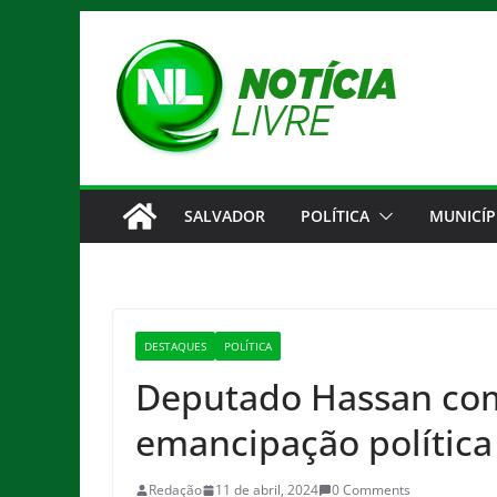
Pular
para
o
conteúdo
SALVADOR
POLÍTICA
MUNICÍP
DESTAQUES
POLÍTICA
Deputado Hassan com
emancipação política
Redação
11 de abril, 2024
0 Comments