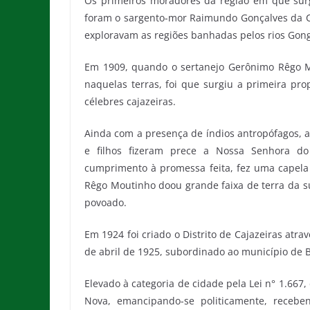
Os primeiros moradores da região em que surg
foram o sargento-mor Raimundo Gonçalves da Co
exploravam as regiões banhadas pelos rios Gong
Em 1909, quando o sertanejo Gerônimo Rêgo M
naquelas terras, foi que surgiu a primeira pro
célebres cajazeiras.
Ainda com a presença de índios antropófagos, a
e filhos fizeram prece a Nossa Senhora do
cumprimento à promessa feita, fez uma capela
Rêgo Moutinho doou grande faixa de terra da su
povoado.
Em 1924 foi criado o Distrito de Cajazeiras atra
de abril de 1925, subordinado ao município de 
Elevado à categoria de cidade pela Lei n° 1.66
Nova, emancipando-se politicamente, receb