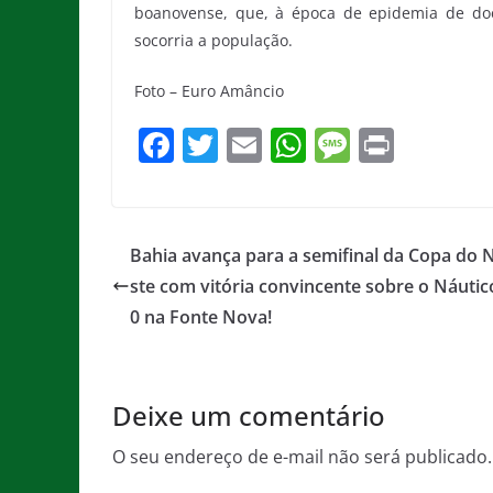
boanovense, que, à época de epidemia de do
socorria a população.
Foto – Euro Amâncio
F
T
E
W
M
Pr
a
w
m
h
e
in
c
itt
ai
at
ss
t
e
er
l
s
a
Bahia avança para a semifinal da Copa do 
b
A
g
ste com vitória convincente sobre o Náutico
o
p
e
0 na Fonte Nova!
o
p
k
Deixe um comentário
O seu endereço de e-mail não será publicado.