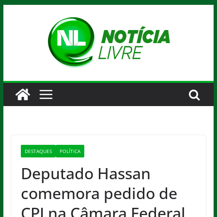
Pular
para
o
conteúdo
DESTAQUES
POLÍTICA
Deputado Hassan
comemora pedido de
CPI na Câmara Federal