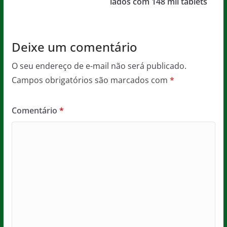
o
p
iados com 148 mil tablets
k
Deixe um comentário
O seu endereço de e-mail não será publicado.
Campos obrigatórios são marcados com
*
Comentário
*