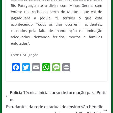
Rio Paraguaçu até a divisa com Minas Gerais, com
ênfase no trecho da Serra do Mutum, que vai de
Jaguaquara a Jequié. “É terrível o que está
acontecendo. Todos os dias ocorrem acidentes,
causados pela falta de manutenção e iluminação
adequadas, deixando feridos, mortos e famílias
enlutadas”.
Foto: Divulgação
F
T
E
W
M
Pr
a
w
m
h
e
in
c
itt
ai
at
ss
t
e
er
l
s
a
Polícia Técnica inicia curso de formação para Perit
b
A
g
os
o
p
e
Estudantes da rede estadual de ensino são benefic