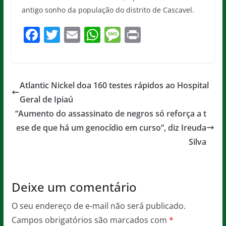
antigo sonho da população do distrito de Cascavel.
F
T
E
W
M
Pr
a
w
m
h
e
in
c
itt
ai
at
ss
t
e
er
l
s
a
Atlantic Nickel doa 160 testes rápidos ao Hospital
b
A
g
Geral de Ipiaú
o
p
e
“Aumento do assassinato de negros só reforça a t
o
p
ese de que há um genocídio em curso”, diz Ireuda
Silva
k
Deixe um comentário
O seu endereço de e-mail não será publicado.
Campos obrigatórios são marcados com
*