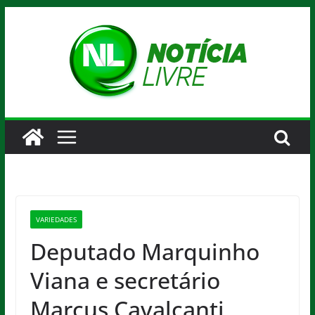
Pular
para
o
conteúdo
VARIEDADES
Deputado Marquinho
Viana e secretário
Marcus Cavalcanti