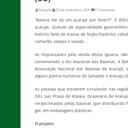
Redação
23 de novembro, 2021
0 Comments
“Baiana me dá um acarajé por favor?!”. É difí
acarajé. Quitute de especialidade gastronômica
bolinho feito de massa de feijão-fradinho, cebo
camarão, vatapá e salada.
As responsáveis pela venda dessa iguaria, são 
comemorado o dia Nacional das Baianas. A Bahi
Associação Nacional das Baianas de Acarajé,
alguns pontos turísticos de Salvador e Aracaju (S
As pessoas que estiverem circulando nas regiõ
(SE), nas Praias de Atalaia, Oceanário de Aracaj
recepcionadas pelas baianas que distribuirão 
gel, em embalagens plásticas.
O projeto