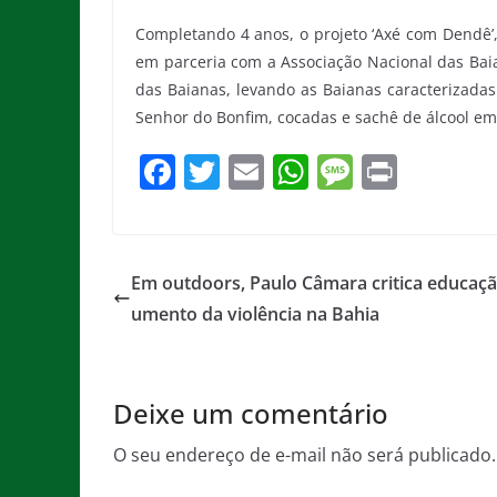
Completando 4 anos, o projeto ‘Axé com Dendê’, 
em parceria com a Associação Nacional das Baia
das Baianas, levando as Baianas caracterizadas
Senhor do Bonfim, cocadas e sachê de álcool em
F
T
E
W
M
Pr
a
w
m
h
e
in
c
itt
ai
at
ss
t
e
er
l
s
a
Em outdoors, Paulo Câmara critica educaçã
b
A
g
umento da violência na Bahia
o
p
e
o
p
Deixe um comentário
k
O seu endereço de e-mail não será publicado.