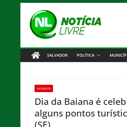
Pular
para
o
conteúdo
SALVADOR
POLÍTICA
MUNICÍP
SALVADOR
Dia da Baiana é celeb
alguns pontos turísti
(SE)