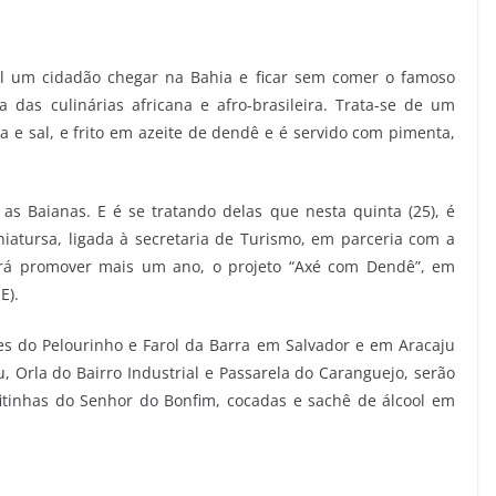
cil um cidadão chegar na Bahia e ficar sem comer o famoso
 das culinárias africana e afro-brasileira. Trata-se de um
la e sal, e frito em azeite de dendê e é servido com pimenta,
as Baianas. E é se tratando delas que nesta quinta (25), é
atursa, ligada à secretaria de Turismo, em parceria com a
 irá promover mais um ano, o projeto “Axé com Dendê”, em
E).
es do Pelourinho e Farol da Barra em Salvador e em Aracaju
u, Orla do Bairro Industrial e Passarela do Caranguejo, serão
fitinhas do Senhor do Bonfim, cocadas e sachê de álcool em