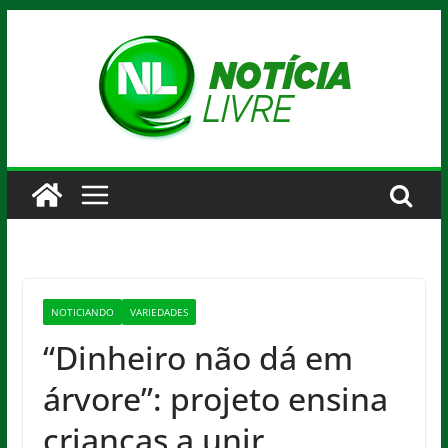
Pular
para
o
conteúdo
NOTICIANDO
VARIEDADES
“Dinheiro não dá em
árvore”: projeto ensina
crianças a unir