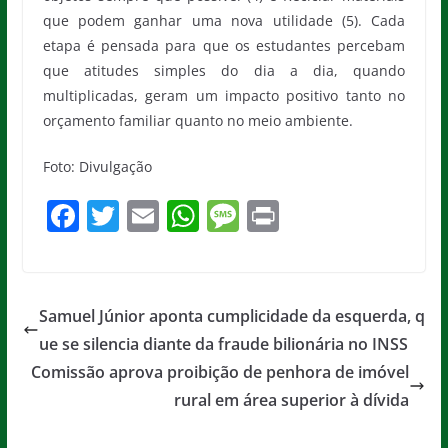
que podem ganhar uma nova utilidade (5). Cada
etapa é pensada para que os estudantes percebam
que atitudes simples do dia a dia, quando
multiplicadas, geram um impacto positivo tanto no
orçamento familiar quanto no meio ambiente.
Foto: Divulgação
F
T
E
W
M
Pr
a
w
m
h
e
in
c
itt
ai
at
ss
t
e
er
l
s
a
Samuel Júnior aponta cumplicidade da esquerda, q
b
A
g
ue se silencia diante da fraude bilionária no INSS
o
p
e
Comissão aprova proibição de penhora de imóvel
o
p
rural em área superior à dívida
k