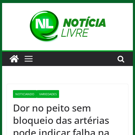
Pular
para
o
conteúdo
NOTICIANDO
VARIEDADES
Dor no peito sem
bloqueio das artérias
pode indicar falha na