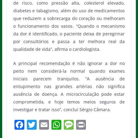
de risco, como pressão alta, colesterol elevado,
diabetes e tabagismo, além do uso de medicamentos
que reduzem a sobrecarga do coração ou melhoram
o funcionamento dos vasos. “Quando o mecanismo
da dor é identificado, o paciente deixa de peregrinar
por consultórios e passa a ter melhora real da
qualidade de vida”, afirma o cardiologista.
A principal recomendação é não ignorar a dor no
peito nem considerá-la normal quando exames
iniciais parecem tranquilos. “A ausência de
entupimento nas grandes artérias não significa
ausência de doença. A microcirculação pode estar
comprometida, e hoje temos meios seguros de
investigar e tratar isso”, conclui Sérgio Câmara.
F
T
E
W
M
Pr
a
w
m
h
e
in