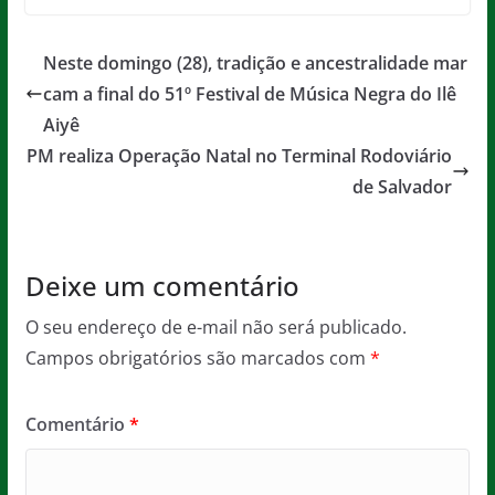
c
itt
ai
at
ss
t
e
er
l
s
a
Neste domingo (28), tradição e ancestralidade mar
b
A
g
cam a final do 51º Festival de Música Negra do Ilê
o
p
e
Aiyê
o
p
PM realiza Operação Natal no Terminal Rodoviário
de Salvador
k
Deixe um comentário
O seu endereço de e-mail não será publicado.
Campos obrigatórios são marcados com
*
Comentário
*