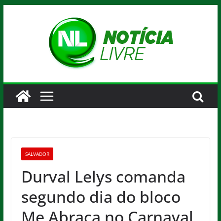
Pular
para
o
conteúdo
SALVADOR
Durval Lelys comanda
segundo dia do bloco
Me Abraça no Carnaval