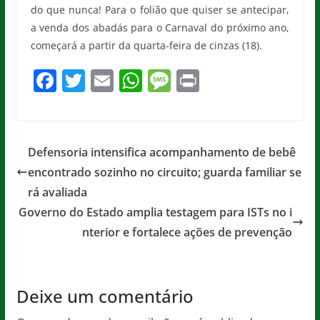
do que nunca! Para o folião que quiser se antecipar,
a venda dos abadás para o Carnaval do próximo ano,
começará a partir da quarta-feira de cinzas (18).
F
T
E
W
M
Pr
a
w
m
h
e
in
c
itt
ai
at
ss
t
e
er
l
s
a
Defensoria intensifica acompanhamento de bebê
b
A
g
encontrado sozinho no circuito; guarda familiar se
o
p
e
rá avaliada
o
p
Governo do Estado amplia testagem para ISTs no i
nterior e fortalece ações de prevenção
k
Deixe um comentário