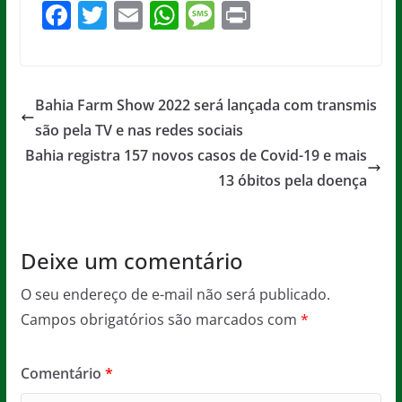
F
T
E
W
M
Pr
a
w
m
h
e
in
c
itt
ai
at
ss
t
e
er
l
s
a
Bahia Farm Show 2022 será lançada com transmis
b
A
g
são pela TV e nas redes sociais
o
p
e
Bahia registra 157 novos casos de Covid-19 e mais
o
p
13 óbitos pela doença
k
Deixe um comentário
O seu endereço de e-mail não será publicado.
Campos obrigatórios são marcados com
*
Comentário
*