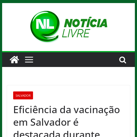
Pular
para
o
conteúdo
SALVADOR
Eficiência da vacinação
em Salvador é
destacada durante