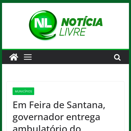
Pular
para
o
conteúdo
MUNICÍPIOS
Em Feira de Santana,
governador entrega
ambulatório do