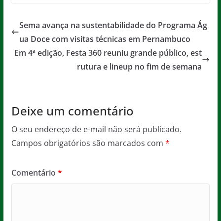
c
itt
ai
at
ss
t
e
er
l
s
a
Sema avança na sustentabilidade do Programa Ág
b
A
g
ua Doce com visitas técnicas em Pernambuco
o
p
e
Em 4ª edição, Festa 360 reuniu grande público, est
o
p
rutura e lineup no fim de semana
k
Deixe um comentário
O seu endereço de e-mail não será publicado.
Campos obrigatórios são marcados com
*
Comentário
*