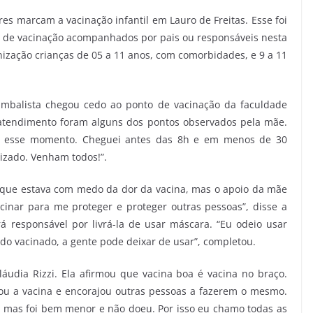
es marcam a vacinação infantil em Lauro de Freitas. Esse foi
s de vacinação acompanhados por pais ou responsáveis nesta
munização crianças de 05 a 11 anos, com comorbidades, e 9 a 11
Simbalista chegou cedo ao ponto de vacinação da faculdade
 atendimento foram alguns dos pontos observados pela mãe.
por esse momento. Cheguei antes das 8h e em menos de 30
izado. Venham todos!”.
 que estava com medo da dor da vacina, mas o apoio da mãe
inar para me proteger e proteger outras pessoas”, disse a
 responsável por livrá-la de usar máscara. “Eu odeio usar
 vacinado, a gente pode deixar de usar”, completou.
udia Rizzi. Ela afirmou que vacina boa é vacina no braço.
u a vacina e encorajou outras pessoas a fazerem o mesmo.
 mas foi bem menor e não doeu. Por isso eu chamo todas as