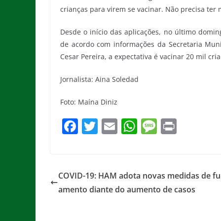
crianças para virem se vacinar. Não precisa ter 
Desde o início das aplicações, no último domin
de acordo com informações da Secretaria Munic
Cesar Pereira, a expectativa é vacinar 20 mil cri
Jornalista: Aina Soledad
Foto: Maína Diniz
F
T
E
W
M
Pr
a
w
m
h
e
in
c
itt
ai
at
ss
t
e
er
l
s
a
COVID-19: HAM adota novas medidas de fu
b
A
g
amento diante do aumento de casos
o
p
e
o
p