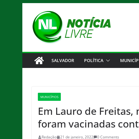
Pular
para
o
conteúdo
SALVADOR
POLÍTICA
MUNICÍP
MUNICÍPIOS
Em Lauro de Freitas, 
foram vacinadas cont
Redação
21 de janeiro, 2022
0 Comments