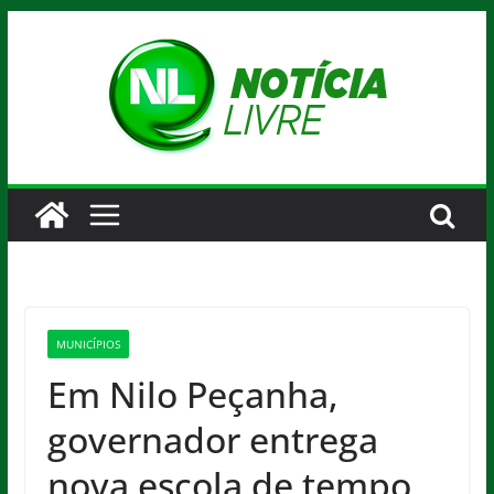
Pular
para
o
conteúdo
MUNICÍPIOS
Em Nilo Peçanha,
governador entrega
nova escola de tempo