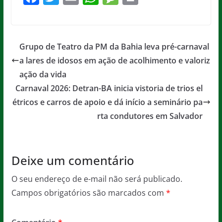
a
w
m
h
e
in
c
itt
ai
at
ss
t
e
er
l
s
a
Grupo de Teatro da PM da Bahia leva pré-carnaval
b
A
g
a lares de idosos em ação de acolhimento e valoriz
o
p
e
ação da vida
o
p
Carnaval 2026: Detran-BA inicia vistoria de trios el
étricos e carros de apoio e dá início a seminário pa
k
rta condutores em Salvador
Deixe um comentário
O seu endereço de e-mail não será publicado.
Campos obrigatórios são marcados com
*