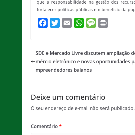
que a responsabilidade na gestão dos recurs
fortalecer políticas públicas em benefício da po
F
T
E
W
M
Pr
a
w
m
h
e
in
c
itt
ai
at
ss
t
e
er
l
s
a
SDE e Mercado Livre discutem ampliação d
b
A
g
mércio eletrônico e novas oportunidades p
o
p
e
mpreendedores baianos
o
p
k
Deixe um comentário
O seu endereço de e-mail não será publicado.
Comentário
*