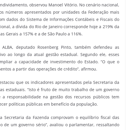
ndividamento, observou Manoel Vitório. No cenário nacional,
m os números apresentados por unidades da Federação mais
om dados do Sistema de Informações Contábeis e Fiscais do
acional, a dívida do Rio de Janeiro corresponde hoje a 219% da
nas Gerais a 157% e a de São Paulo a 116%.
a ALBA, deputado Rosenberg Pinto, também defendeu as
tivo ao longo da atual gestão estadual. Segundo ele, esses
mpliar a capacidade de investimento do Estado. “O que o
entos a partir das operações de crédito”, afirmou.
stacou que os indicadores apresentados pela Secretaria da
as estaduais. “Isto é fruto de muito trabalho de um governo
ue a responsabilidade na gestão dos recursos públicos tem
ecer políticas públicas em benefício da população.
a Secretaria da Fazenda comprovam o equilíbrio fiscal das
lho de um governo sério”, avaliou o parlamentar, ressaltando