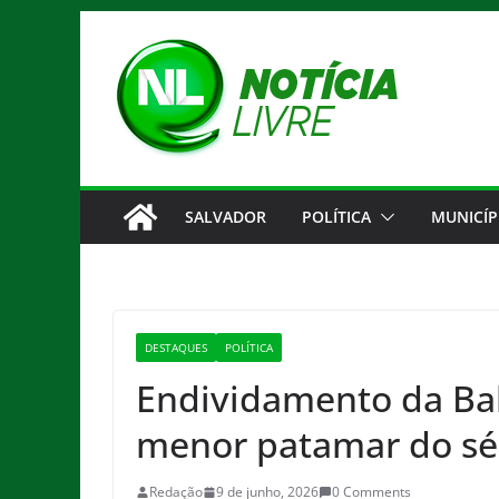
Pular
para
o
conteúdo
SALVADOR
POLÍTICA
MUNICÍP
DESTAQUES
POLÍTICA
Endividamento da Bah
menor patamar do sé
Redação
9 de junho, 2026
0 Comments