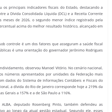
 os principais indicadores fiscais do Estado, destacando a
re a Dívida Consolidada Líquida (DCL) e a Receita Corrente
os meses de 2026, o segundo menor índice registrado pela
ercentual acima do melhor resultado histórico, alcançado em
sob controle é um dos fatores que asseguram a saúde fiscal
públicas é uma orientação do governador Jerônimo Rodrigues
ndividamento, observou Manoel Vitório. No cenário nacional,
m os números apresentados por unidades da Federação mais
om dados do Sistema de Informações Contábeis e Fiscais do
acional, a dívida do Rio de Janeiro corresponde hoje a 219% da
nas Gerais a 157% e a de São Paulo a 116%.
a ALBA, deputado Rosenberg Pinto, também defendeu as
tivo ao longo da atual gestão estadual. Segundo ele, esses