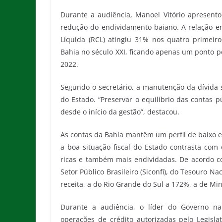
Durante a audiência, Manoel Vitório apresentou
redução do endividamento baiano. A relação ent
Líquida (RCL) atingiu 31% nos quatro primeir
Bahia no século XXI, ficando apenas um ponto p
2022.
Segundo o secretário, a manutenção da dívida 
do Estado. “Preservar o equilíbrio das contas 
desde o início da gestão”, destacou.
As contas da Bahia mantêm um perfil de baixo e
a boa situação fiscal do Estado contrasta co
ricas e também mais endividadas. De acordo c
Setor Público Brasileiro (Siconfi), do Tesouro N
receita, a do Rio Grande do Sul a 172%, a de Mi
Durante a audiência, o líder do Governo n
operações de crédito autorizadas pelo Legisla