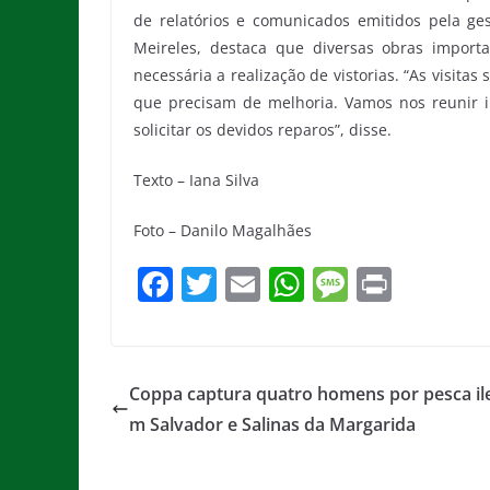
de relatórios e comunicados emitidos pela ge
Meireles, destaca que diversas obras importa
necessária a realização de vistorias. “As visit
que precisam de melhoria. Vamos nos reunir in
solicitar os devidos reparos”, disse.
Texto – Iana Silva
Foto – Danilo Magalhães
F
T
E
W
M
Pr
a
w
m
h
e
in
c
itt
ai
at
ss
t
e
er
l
s
a
Coppa captura quatro homens por pesca ile
b
A
g
m Salvador e Salinas da Margarida
o
p
e