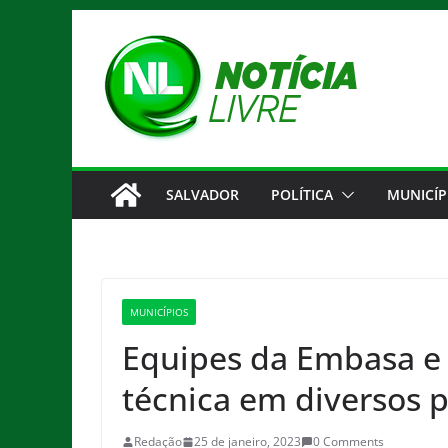
Pular
para
o
conteúdo
SALVADOR
POLÍTICA
MUNICÍP
MUNICÍPIOS
Equipes da Embasa e S
técnica em diversos p
Redação
25 de janeiro, 2023
0 Comments