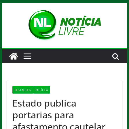
Pular
para
o
conteúdo
DESTAQUES
POLÍTICA
Estado publica
portarias para
afastamento cautelar