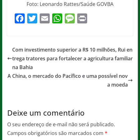
Foto: Leonardo Rattes/Saúde GOVBA
F
T
E
W
M
Pr
a
w
m
h
e
in
c
itt
ai
at
ss
t
e
er
l
s
a
Com investimento superior a R$ 10 milhões, Rui en
b
A
g
trega tratores para fortalecer a agricultura familiar
o
p
e
na Bahia
o
p
A China, o mercado do Pacífico e uma possível nov
a moeda
k
Deixe um comentário
O seu endereço de e-mail não será publicado.
Campos obrigatórios são marcados com
*