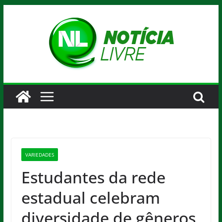
Pular
para
o
conteúdo
VARIEDADES
Estudantes da rede
estadual celebram
diversidade de gêneros