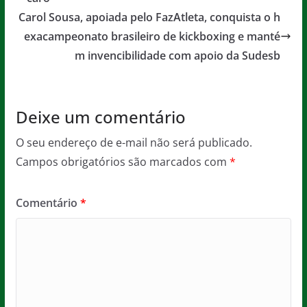
o
p
e
o
p
Carol Sousa, apoiada pelo FazAtleta, conquista o h
exacampeonato brasileiro de kickboxing e manté
k
m invencibilidade com apoio da Sudesb
Deixe um comentário
O seu endereço de e-mail não será publicado.
Campos obrigatórios são marcados com
*
Comentário
*