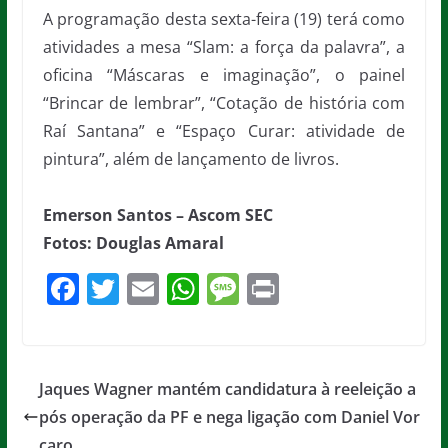
A programação desta sexta-feira (19) terá como
atividades a mesa “Slam: a força da palavra”, a
oficina “Máscaras e imaginação”, o painel
“Brincar de lembrar”, “Cotação de história com
Raí Santana” e “Espaço Curar: atividade de
pintura”, além de lançamento de livros.
Emerson Santos – Ascom SEC
Fotos: Douglas Amaral
F
T
E
W
M
Pr
a
w
m
h
e
in
c
itt
ai
at
ss
t
e
er
l
s
a
Jaques Wagner mantém candidatura à reeleição a
b
A
g
pós operação da PF e nega ligação com Daniel Vor
caro