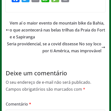
a
w
m
h
e
in
c
itt
ai
at
ss
t
e
er
l
s
a
Vem aí o maior evento de mountain bike da Bahia,
b
A
g
o que acontecerá nas belas trilhas da Praia do Fort
o
p
e
e e Sapiranga
o
p
Seria providencial, se a covid dissesse No soy loco
por ti América, mas improvável
k
Deixe um comentário
O seu endereço de e-mail não será publicado.
Campos obrigatórios são marcados com
*
Comentário
*