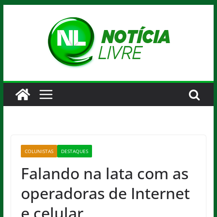
Pular
para
o
conteúdo
COLUNISTAS
DESTAQUES
Falando na lata com as
operadoras de Internet
e celular