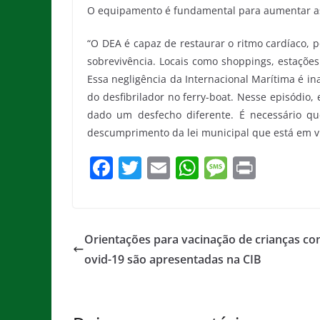
O equipamento é fundamental para aumentar as
“O DEA é capaz de restaurar o ritmo cardíaco, p
sobrevivência. Locais como shoppings, estações
Essa negligência da Internacional Marítima é in
do desfibrilador no ferry-boat. Nesse episódio,
dado um desfecho diferente. É necessário qu
descumprimento da lei municipal que está em vi
F
T
E
W
M
Pr
a
w
m
h
e
in
c
itt
ai
at
ss
t
e
er
l
s
a
Orientações para vacinação de crianças co
b
A
g
ovid-19 são apresentadas na CIB
o
p
e
o
p