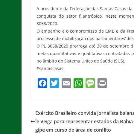
A presidente da Federação das Santas Casas da 
conquista do setor filantrópico, neste mome
3058/2020.
O empenho e o compromisso da CMB e da Fren
processo de mobilização dos parlamentares”des
O PL 3058/2020 prorroga até 30 de setembro d
metas quantitativas e qualitativas contratadas p
no âmbito do Sistema Único de Saúde (SUS).
#santascasas
F
T
E
W
M
Pr
a
w
m
h
e
in
c
itt
ai
at
ss
t
e
er
l
s
a
Exército Brasileiro convida jornalista baian
b
A
g
le Veiga para representar estados da Bahia 
o
p
e
gipe em curso de área de conflito