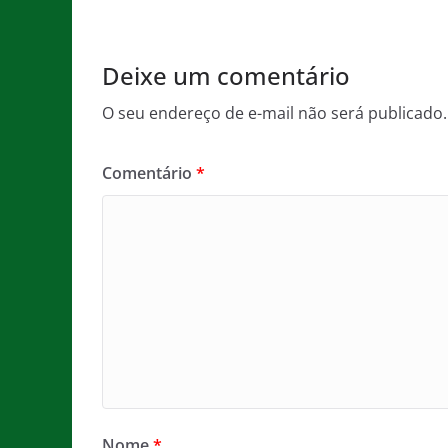
o
p
k
Deixe um comentário
O seu endereço de e-mail não será publicado.
Comentário
*
Nome
*