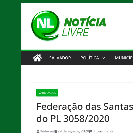
Pular
para
o
conteúdo
SALVADOR
POLÍTICA
MUNICÍP
VARIEDADES
Federação das Santas
do PL 3058/2020
Redação
29 de agosto, 2020
0 Comments