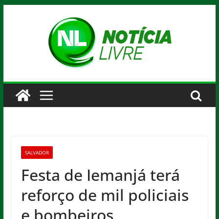
Pular
para
o
conteúdo
SALVADOR
Festa de Iemanjá terá
reforço de mil policiais
e bombeiros