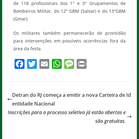
de 118 profissionais dos 1° e 3° Grupamentos de
Bombeiros Militar, do 12° GBM (Salvar) e do 13°GBM
(Gmar).
Os militares também permanecerão de prontidão
para intervenções em possíveis ocorrências fora da
área da festa.
F
T
E
W
M
Pr
a
w
m
h
e
in
c
itt
ai
at
ss
t
e
er
l
s
a
Detran do RJ começa a emitir a nova Carteira de Id
b
A
g
entidade Nacional
o
p
e
Inscrições para o processo seletivo já estão abertas e
o
p
são gratuitas.
k