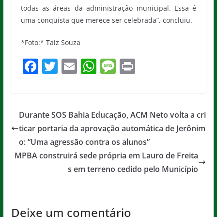
todas as áreas da administração municipal. Essa é
uma conquista que merece ser celebrada”, concluiu.
*Foto:* Taiz Souza
F
T
E
W
M
Pr
a
w
m
h
e
in
c
itt
ai
at
ss
t
e
er
l
s
a
Durante SOS Bahia Educação, ACM Neto volta a cri
b
A
g
ticar portaria da aprovação automática de Jerônim
o
p
e
o: “Uma agressão contra os alunos”
o
p
MPBA construirá sede própria em Lauro de Freita
s em terreno cedido pelo Município
k
Deixe um comentário