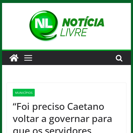
Pular
para
o
conteúdo
MUNICÍPIOS
“Foi preciso Caetano
voltar a governar para
que os servidores