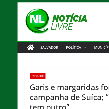
Pular
para
o
conteúdo
SALVADOR
POLÍTICA
MUNICÍP
SALVADOR
Garis e margaridas fo
campanha de Suíca; “
tem outro”