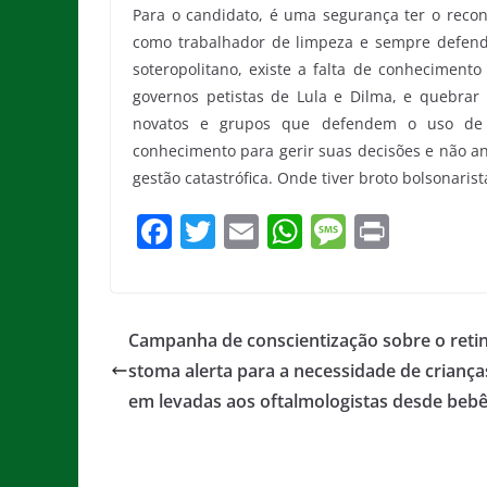
Para o candidato, é uma segurança ter o reco
como trabalhador de limpeza e sempre defend
soteropolitano, existe a falta de conhecimento
governos petistas de Lula e Dilma, e quebrar 
novatos e grupos que defendem o uso de
conhecimento para gerir suas decisões e não 
gestão catastrófica. Onde tiver broto bolsonarist
F
T
E
W
M
Pr
a
w
m
h
e
in
c
itt
ai
at
ss
t
e
er
l
s
a
Campanha de conscientização sobre o reti
b
A
g
stoma alerta para a necessidade de criança
o
p
e
em levadas aos oftalmologistas desde beb
o
p
k