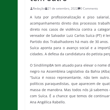
Redação
21 de setembro, 2022
0 Comments
A luta por profissionalização e piso salaria
acompanhamento direto dos processos trabalhi
direto nos casos de violência contra a categ
vereador de Salvador Luiz Carlos Suíca (PT) é 
Partido dos Trabalhadores há mais de 30 anos. 
Suíca aponta para o avanço social e a impor
cidades. A defesa da candidatura do petista per
O SindilimpBA tem atuado para elevar o nome d
negro na Assembleia Legislativa da Bahia (Alba
“Suíca é nosso representante, não tem outro.
políticos paraquedistas, que aparecem de qua
massa de manobra. Mas todos nós já sabemos c
com Suíca. É a chance que temos de continuar 
Ana Angélica Rabello.