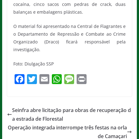
cocaína, cinco sacos com pedras de crack, duas
balanças e embalagens plásticas.
O material foi apresentado na Central de Flagrantes e
o Departamento de Repressão e Combate ao Crime
Organizado (Draco) ficará responsável pela
investigação.
Foto: Diulgação SSP
F
T
E
W
M
Pr
a
w
m
h
e
in
c
itt
ai
at
ss
t
e
er
l
s
a
Seinfra abre licitação para obras de recuperação d
b
A
g
a estrada de Florestal
o
p
e
Operação integrada interrompe três festas na orla
o
p
de Camaçari