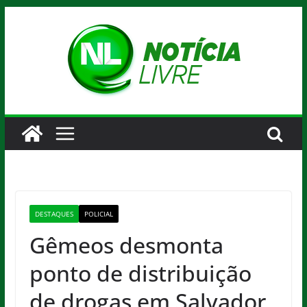
Pular
para
o
conteúdo
DESTAQUES
POLICIAL
Gêmeos desmonta
ponto de distribuição
de drogas em Salvador