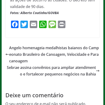
as ações de socorro às cidades. O decreto tem
validade de 90 dias.
Fotos: Alberto Coutinho/GOVBA
F
T
E
W
M
Pr
a
w
m
h
e
in
c
itt
ai
at
ss
t
e
er
l
s
a
Angelo homenageia medalhistas baianos do Camp
b
A
g
eonato Brasileiro de Canoagem, Velocidade e Para
o
p
e
canoagem
o
p
Sebrae assina convênios para ampliar atendiment
o e fortalecer pequenos negócios na Bahia
k
Deixe um comentário
O seu endereço de e-mail não será publicado.