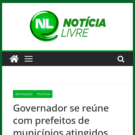
Pular
para
o
conteúdo
DESTAQUES
POLÍTICA
Governador se reúne
com prefeitos de
municípios atingidos