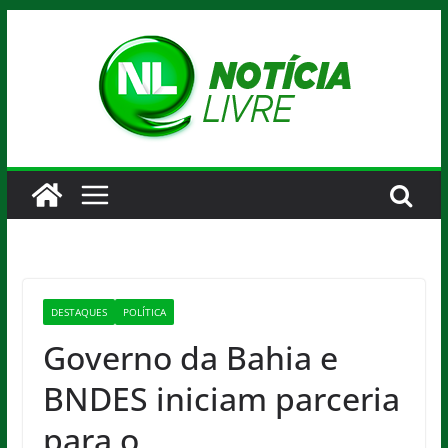
Pular
para
o
conteúdo
DESTAQUES
POLÍTICA
Governo da Bahia e
BNDES iniciam parceria
para o