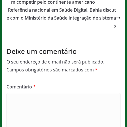
b
A
g
m competir pelo continente americano
o
p
e
Referência nacional em Saúde Digital, Bahia discut
o
p
e com o Ministério da Saúde integração de sistema
s
k
Deixe um comentário
O seu endereço de e-mail não será publicado.
Campos obrigatórios são marcados com
*
Comentário
*