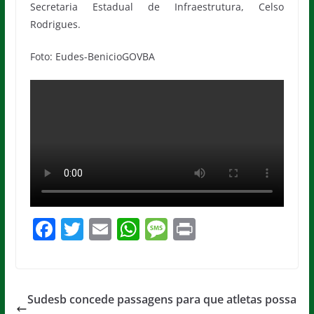
Secretaria Estadual de Infraestrutura, Celso
Rodrigues.
Foto: Eudes-BenicioGOVBA
F
T
E
W
M
Pr
a
w
m
h
e
in
c
itt
ai
at
ss
t
e
er
l
s
a
Sudesb concede passagens para que atletas possa