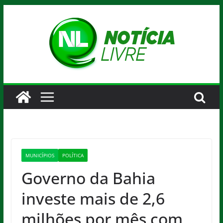
Pular
para
o
conteúdo
MUNICÍPIOS
POLÍTICA
Governo da Bahia
investe mais de 2,6
milhões por mês com