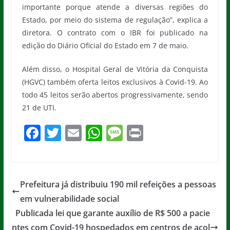
importante porque atende a diversas regiões do
Estado, por meio do sistema de regulação”, explica a
diretora. O contrato com o IBR foi publicado na
edição do Diário Oficial do Estado em 7 de maio.
Além disso, o Hospital Geral de Vitória da Conquista
(HGVC) também oferta leitos exclusivos à Covid-19. Ao
todo 45 leitos serão abertos progressivamente, sendo
21 de UTI.
F
T
E
W
M
Pr
a
w
m
h
e
in
c
itt
ai
at
ss
t
e
er
l
s
a
Prefeitura já distribuiu 190 mil refeições a pessoas
b
A
g
em vulnerabilidade social
o
p
e
Publicada lei que garante auxílio de R$ 500 a pacie
ntes com Covid-19 hospedados em centros de acol