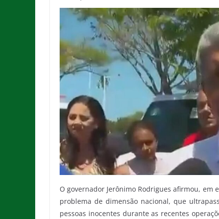
O governador Jerônimo Rodrigues afirmou, em en
problema de dimensão nacional, que ultrapass
pessoas inocentes durante as recentes operaçõe