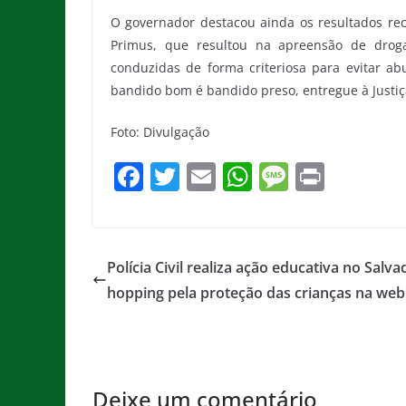
O governador destacou ainda os resultados re
Primus, que resultou na apreensão de drog
conduzidas de forma criteriosa para evitar ab
bandido bom é bandido preso, entregue à Justiça
Foto: Divulgação
F
T
E
W
M
Pr
a
w
m
h
e
in
c
itt
ai
at
ss
t
e
er
l
s
a
Polícia Civil realiza ação educativa no Salva
b
A
g
hopping pela proteção das crianças na web
o
p
e
o
p
k
Deixe um comentário