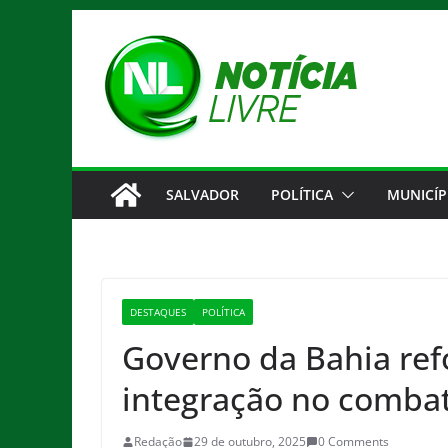
Pular
para
o
conteúdo
SALVADOR
POLÍTICA
MUNICÍP
DESTAQUES
POLÍTICA
Governo da Bahia refo
integração no combat
Redação
29 de outubro, 2025
0 Comments