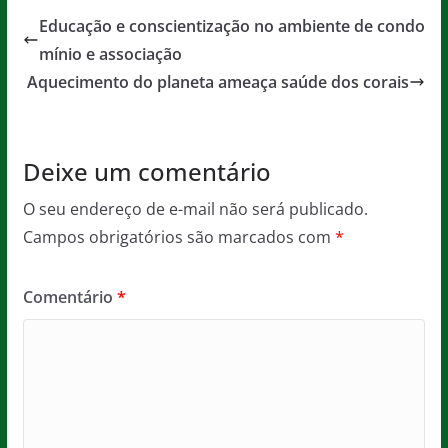
e
er
l
s
a
Educação e conscientização no ambiente de condo
b
A
g
mínio e associação
o
p
e
Aquecimento do planeta ameaça saúde dos corais
o
p
k
Deixe um comentário
O seu endereço de e-mail não será publicado.
Campos obrigatórios são marcados com
*
Comentário
*