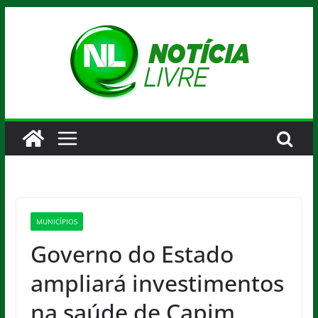
Pular
para
o
conteúdo
MUNICÍPIOS
Governo do Estado
ampliará investimentos
na saúde de Capim